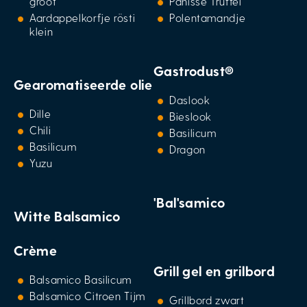
groot
Panisse Truffel
Aardappelkorfje rösti
Polentamandje
klein
Gastrodust®
Gearomatiseerde olie
Daslook
Dille
Bieslook
Chili
Basilicum
Basilicum
Dragon
Yuzu
'Bal'samico
Witte Balsamico
Crème
Grill gel en grilbord
Balsamico Basilicum
Balsamico Citroen Tijm
Grillbord zwart